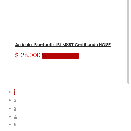
Auricular Bluetooth JBL M8BT Certificado NOISE
$
28.000
Añadir al carrito
1
2
3
4
5