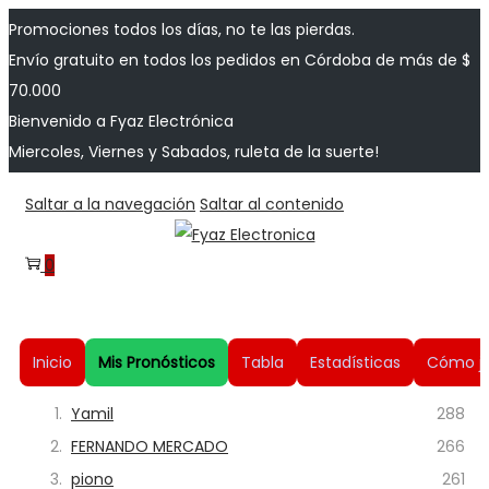
Promociones todos los días, no te las pierdas.
Envío gratuito en todos los pedidos en Córdoba de más de $
70.000
Bienvenido a Fyaz Electrónica
Miercoles, Viernes y Sabados, ruleta de la suerte!
Saltar a la navegación
Saltar al contenido
0
Inicio
Mis Pronósticos
Tabla
Estadísticas
Cómo j
1.
Yamil
288
2.
FERNANDO MERCADO
266
3.
piono
261