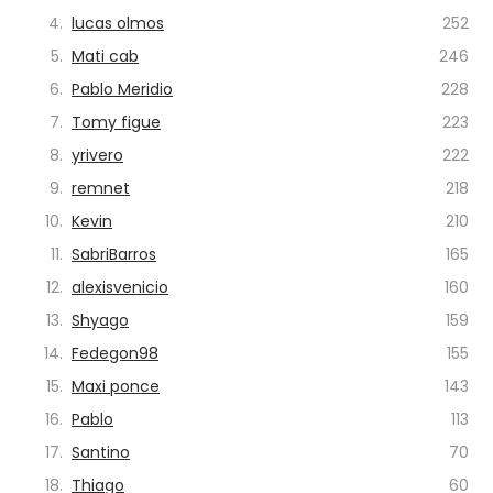
4.
lucas olmos
252
5.
Mati cab
246
6.
Pablo Meridio
228
7.
Tomy figue
223
8.
yrivero
222
9.
remnet
218
10.
Kevin
210
11.
SabriBarros
165
12.
alexisvenicio
160
13.
Shyago
159
14.
Fedegon98
155
15.
Maxi ponce
143
16.
Pablo
113
17.
Santino
70
18.
Thiago
60