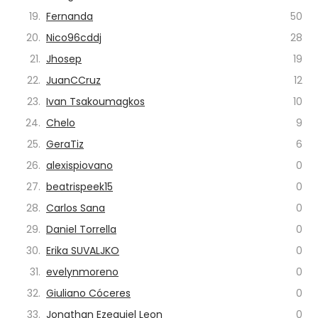
19.
Fernanda
50
20.
Nico96cddj
28
21.
Jhosep
19
22.
JuanCCruz
12
23.
Ivan Tsakoumagkos
10
24.
Chelo
9
25.
GeraTiz
6
26.
alexispiovano
0
27.
beatrispeek15
0
28.
Carlos Sana
0
29.
Daniel Torrella
0
30.
Erika SUVALJKO
0
31.
evelynmoreno
0
32.
Giuliano Cóceres
0
33.
Jonathan Ezequiel Leon
0