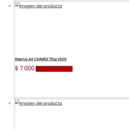
Resma A4 CHAMEX 75gr x500
$
7.000
Añadir al carrito