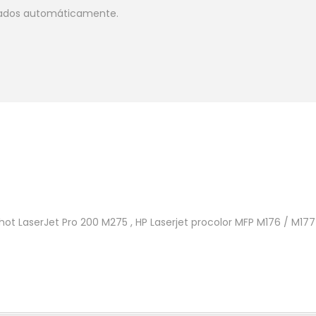
lados automáticamente.
Shot LaserJet Pro 200 M275 , HP Laserjet procolor MFP M176 / M177