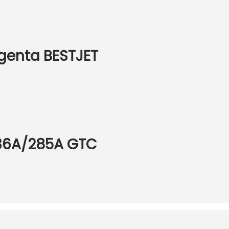
agenta BESTJET
436A/285A GTC